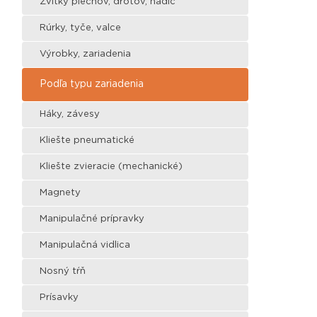
Zvitky plechov, drôtov, hadíc
Rúrky, tyče, valce
Výrobky, zariadenia
Podľa typu zariadenia
Háky, závesy
Kliešte pneumatické
Kliešte zvieracie (mechanické)
Magnety
Manipulačné prípravky
Manipulačná vidlica
Nosný tŕň
Prísavky