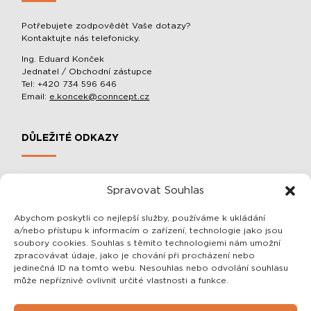
Potřebujete zodpovědět Vaše dotazy?
Kontaktujte nás telefonicky.
Ing. Eduard Konček
Jednatel / Obchodní zástupce
Tel: +420 734 596 646
Email:
e.koncek@conncept.cz
DŮLEŽITÉ ODKAZY
MOBILNÍ SLOUPOVÉ MANIPULÁTORY A BALACÉRY
Spravovat Souhlas
O SPOLEČNOSTI
OCHRANA OSOBNÍCH ÚDAJŮ
Abychom poskytli co nejlepší služby, používáme k ukládání
a/nebo přístupu k informacím o zařízení, technologie jako jsou
OBCHODNÍ PODMÍNKY
soubory cookies. Souhlas s těmito technologiemi nám umožní
zpracovávat údaje, jako je chování při procházení nebo
jedinečná ID na tomto webu. Nesouhlas nebo odvolání souhlasu
SDĚLENÍ PRO VÁS
může nepříznivě ovlivnit určité vlastnosti a funkce.