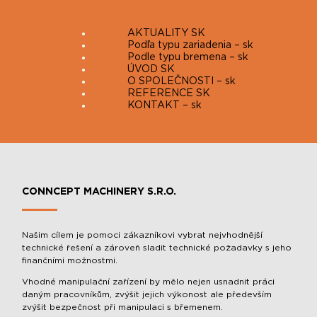
AKTUALITY SK
Podľa typu zariadenia – sk
Podle typu bremena – sk
ÚVOD SK
O SPOLEČNOSTI – sk
REFERENCE SK
KONTAKT – sk
CONNCEPT MACHINERY S.R.O.
Našim cílem je pomoci zákazníkovi vybrat nejvhodnější
technické řešení a zároveň sladit technické požadavky s jeho
finančními možnostmi.
Vhodné manipulační zařízení by mělo nejen usnadnit práci
daným pracovníkům, zvýšit jejich výkonost ale především
zvýšit bezpečnost při manipulaci s břemenem.