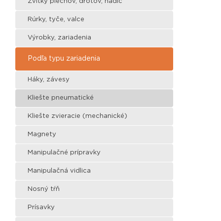
Zvitky plechov, drôtov, hadíc
Rúrky, tyče, valce
Výrobky, zariadenia
Podľa typu zariadenia
Háky, závesy
Kliešte pneumatické
Kliešte zvieracie (mechanické)
Magnety
Manipulačné prípravky
Manipulačná vidlica
Nosný tŕň
Prísavky