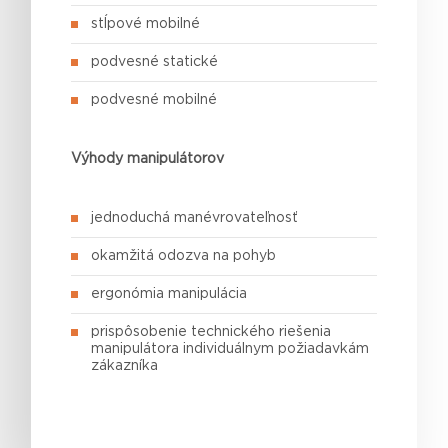
stĺpové mobilné
podvesné statické
podvesné mobilné
Výhody manipulátorov
jednoduchá manévrovateľnosť
okamžitá odozva na pohyb
ergonómia manipulácia
prispôsobenie technického riešenia
manipulátora individuálnym požiadavkám
zákazníka