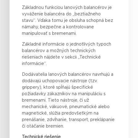
Základnou funkciou lanových balancérov je
vyváženie balancéra do „beztiažneho
stavu“. Vďaka tomu je obsluha schopná bez
námahy, bezpečne a kontrolovane
manipulovať s bremenami.
Základné informácie o jednotlivých typoch
balancérov a možných technických
riešeniach nájdete v sekcii „Technické
informácie“.
Dodávatelia lanových balancérov navrhujú a
dodávajú uchopovacie nástroje (tzv.
grippery), ktoré spĺňajú špecifické
požiadavky zákazníkov na manipuláciu s
bremenami. Tieto nástroje, či už
mechanické, vákuové, pneumatické alebo
magnetické, slúžia predovšetkým na
prenášanie, zdvíhanie, transport, preklápanie
či otáčanie bremien.
Technické riešenie