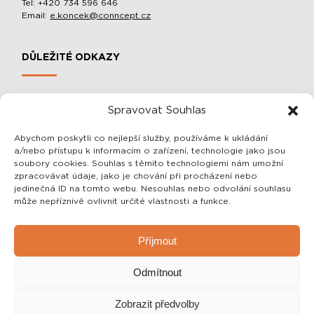
Tel: +420 734 596 646
Email:
e.koncek@conncept.cz
DŮLEŽITÉ ODKAZY
MOBILNÍ SLOUPOVÉ MANIPULÁTORY A BALACÉRY
Spravovat Souhlas
O SPOLEČNOSTI
OCHRANA OSOBNÍCH ÚDAJŮ
Abychom poskytli co nejlepší služby, používáme k ukládání
a/nebo přístupu k informacím o zařízení, technologie jako jsou
OBCHODNÍ PODMÍNKY
soubory cookies. Souhlas s těmito technologiemi nám umožní
zpracovávat údaje, jako je chování při procházení nebo
jedinečná ID na tomto webu. Nesouhlas nebo odvolání souhlasu
SDĚLENÍ PRO VÁS
může nepříznivě ovlivnit určité vlastnosti a funkce.
Vážení zákazníci, veškeré informace o našich výrobcích Vám
Příjmout
rádi sdělíme telefonicky nebo emailem!
Zároveň Vám rádi vše vysvětlíme a případně navrhneme i to
Odmítnout
nejlepší a zároveň nejlevnější řešení pro Vás! Zaškolení a
celková instalace je u nás samozřejmostí.
Zobrazit předvolby