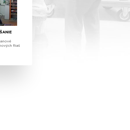
ŠANIE
lanové
ových fliaš