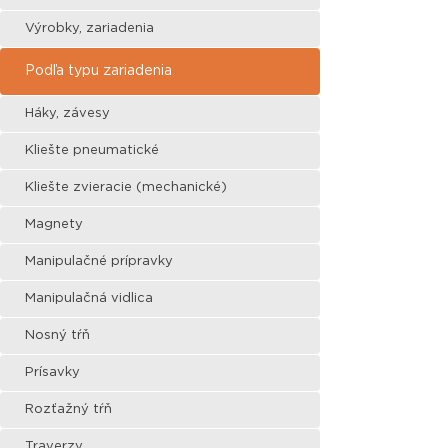
Výrobky, zariadenia
Podľa typu zariadenia
Háky, závesy
Kliešte pneumatické
Kliešte zvieracie (mechanické)
Magnety
Manipulačné prípravky
Manipulačná vidlica
Nosný tŕň
Prísavky
Rozťažný tŕň
Traverzy