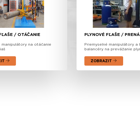
FĽAŠE / OTÁČANIE
PLYNOVÉ FĽAŠE / PRENÁ
 manipulátory na otáčanie
Priemyselné manipulátory a 
iaš
balancéry na prevážanie plyn
ZIT
ZOBRAZIT