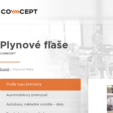
Plynové fľaše
CONNCEPT
Domů
»
Plynové fľaše
Podľa typu bremena
Automobilový priemysel
Autobusy, nákladné vozidlá – diely