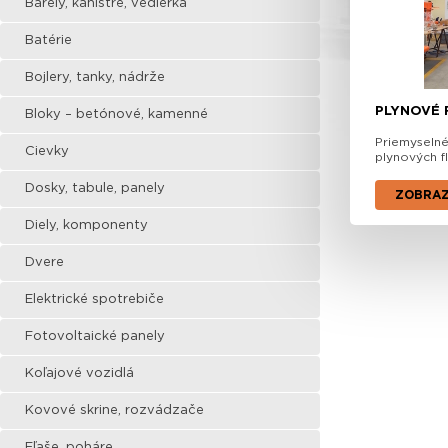
Barely, kanistre, vedierka
Batérie
Bojlery, tanky, nádrže
PLYNOVÉ 
Bloky – betónové, kamenné
Priemyselné
Cievky
plynových fl
Dosky, tabule, panely
ZOBRA
Diely, komponenty
Dvere
Elektrické spotrebiče
Fotovoltaické panely
Koľajové vozidlá
Kovové skrine, rozvádzače
Fľaše, poháre