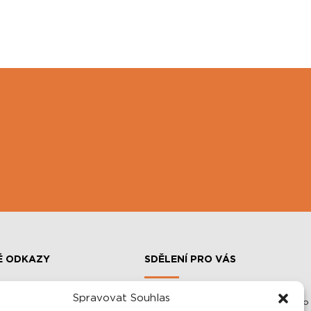
É ODKAZY
SDĚLENÍ PRO VÁS
Spravovat Souhlas
Vážení zákazníci, veškeré informace o
SLOUPOVÉ MANIPULÁTORY A