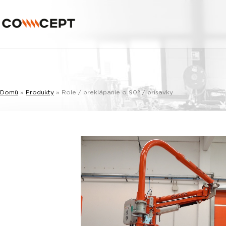
Domů
»
Produkty
»
Role / preklápanie o 90° / prísavky