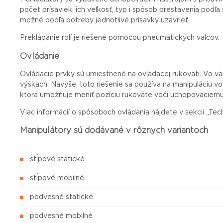
počet prísaviek, ich veľkosť, typ i spôsob prestavenia pod
možné podľa potreby jednotlivé prísavky uzavrieť.
Preklápanie rolí je riešené pomocou pneumatických valcov.
Ovládanie
Ovládacie prvky sú umiestnené na ovládacej rukoväti. Vo v
výškach. Navyše, toto riešenie sa používa na manipuláciu v
ktorá umožňuje meniť pozíciu rukoväte voči uchopovaciemu
Viac informácií o spôsoboch ovládania nájdete v sekcii „Tec
Manipulátory sú dodávané v rôznych variantoch
stĺpové statické
stĺpové mobilné
podvesné statické
podvesné mobilné