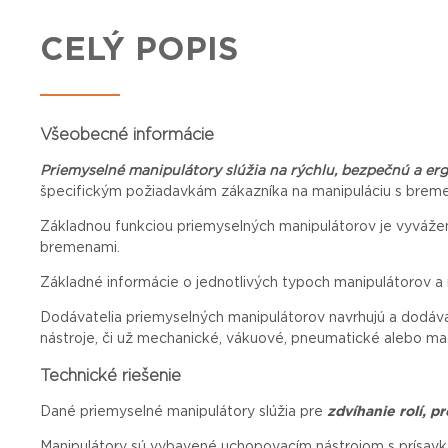
CELÝ POPIS
Všeobecné informácie
Priemyselné manipulátory slúžia na rýchlu, bezpečnú a e
špecifickým požiadavkám zákazníka na manipuláciu s brem
Základnou funkciou priemyselných manipulátorov je vyváže
bremenami.
Základné informácie o jednotlivých typoch manipulátorov a 
Dodávatelia priemyselných manipulátorov navrhujú a dodávaj
nástroje, či už mechanické, vákuové, pneumatické alebo mag
Technické riešenie
Dané priemyselné manipulátory slúžia pre
zdvíhanie rolí, pr
Manipulátory sú vybavené uchopovacím nástrojom s prísavk