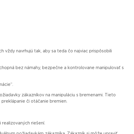
ch vždy navrhujú tak, aby sa
teda
čo najviac prispôsobili
 schopná bez námahy, bezpečne a kontrolovane manipulovať s
mácie“.
 požiadavky zákazníkov na manipuláciu s bremenami. Tieto
 preklápanie či otáčanie bremien.
i realizovaných riešení.
duálnym požiadavkám zákazníka. Zákazník si môže upraviť