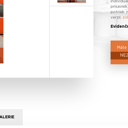
individuá
prísaviek
potrieb z
verzii.
zo
Evidenčn
Máte 
NE
ALERIE