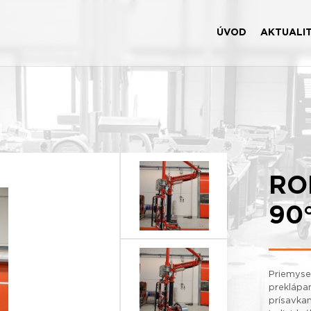
ÚVOD
AKTUALI
RO
90
Priemysel
preklápa
prísavka