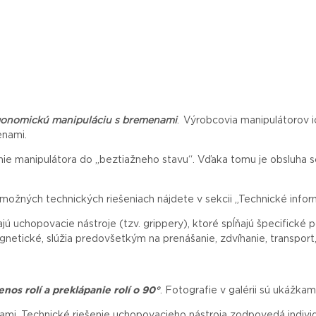
rgonomickú manipuláciu s bremenami
. Výrobcovia manipulátorov i
enami.
nie manipulátora do „beztiažneho stavu“. Vďaka tomu je obsluha
možných technických riešeniach nájdete v sekcii „Technické infor
ú uchopovacie nástroje (tzv. grippery), ktoré spĺňajú špecifické
netické, slúžia predovšetkým na prenášanie, zdvíhanie, transport,
enos rolí a preklápanie rolí o 90°
. Fotografie v galérii sú ukážkam
ami. Technické riešenie uchopovacieho nástroja zodpovedá indivi