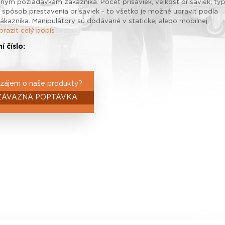
lnym požiadavkám zákazníka. Počet prísaviek, veľkosť prísaviek, ty
, spôsob prestavenia prísaviek - to všetko je možné upraviť podľa
ákazníka. Manipulátory sú dodávané v statickej alebo mobilnej
brazit celý popis
í číslo:
zájem o naše produkty?
ZÁVAZNÁ POPTÁVKA