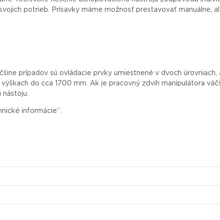
ľa svojich potrieb. Prísavky máme možnosť prestavovať manuálne, a
äčšine prípadov sú ovládacie prvky umiestnené v dvoch úrovniach,
o výškach do cca 1700 mm. Ak je pracovný zdvih manipulátora väčš
 nástoju.
hnické informácie“.