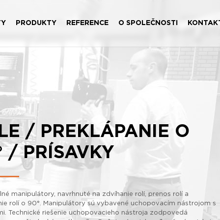
TY
PRODUKTY
REFERENCE
O SPOLEČNOSTI
KONTAK
LE / PREKLÁPANIE O
° / PRÍSAVKY
né manipulátory, navrhnuté na zdvíhanie rolí, prenos rolí a
nie rolí o 90°. Manipulátory sú vybavené uchopovacím nástrojom s
mi. Technické riešenie uchopovacieho nástroja zodpovedá