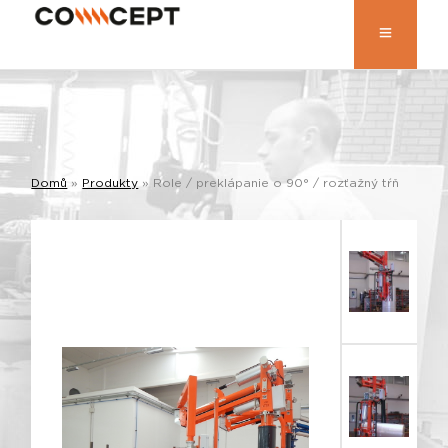
Domů
»
Produkty
»
Role / preklápanie o 90° / rozťažný tŕň