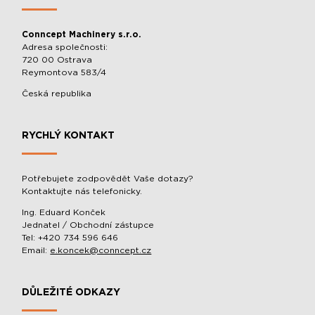
Conncept Machinery s.r.o.
Adresa společnosti:
720 00 Ostrava
Reymontova 583/4
Česká republika
RYCHLÝ KONTAKT
Potřebujete zodpovědět Vaše dotazy?
Kontaktujte nás telefonicky.
Ing. Eduard Konček
Jednatel / Obchodní zástupce
Tel: +420 734 596 646
Email:
e.koncek@conncept.cz
DŮLEŽITÉ ODKAZY