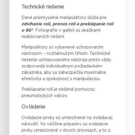
Technické riešenie
Dané priemyselné manipulátory slúžia pre
zdvíhanie rolí, prenos rolí a preklápanie rolí
o 90°
. Fotografie v galérii sú ukážkami
realizovaných riešení.
Manipulátory sú vybavené uchopovacím
nástrojom – roztiahnutým tŕňom. Technické
riešenie uchopovacieho nástroja preto vždy
zodpovedá individuálnym požiadavkám
zákazníka, aby sa zabezpečila maximálna
efektivita a spokojnosť s manipuláciou.
Preklápanie rolí je riešené pomocou
pneumatických valcov.
Ovládanie
Ovládacie prvky sú umiestnené na ovládacej
rukoväti. Vo väčšine prípadov sú ovládacie
prvky umiestnené v dvoch úrovniach, a to z