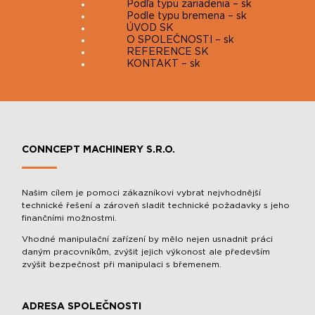
Podľa typu zariadenia – sk
Podle typu bremena – sk
ÚVOD SK
O SPOLEČNOSTI – sk
REFERENCE SK
KONTAKT – sk
CONNCEPT MACHINERY S.R.O.
Našim cílem je pomoci zákazníkovi vybrat nejvhodnější
technické řešení a zároveň sladit technické požadavky s jeho
finančními možnostmi.
Vhodné manipulační zařízení by mělo nejen usnadnit práci
daným pracovníkům, zvýšit jejich výkonost ale především
zvýšit bezpečnost při manipulaci s břemenem.
ADRESA SPOLEČNOSTI