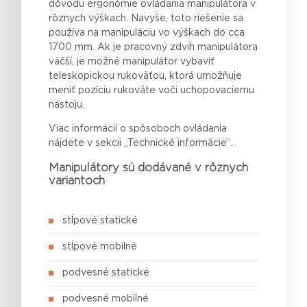
dôvodu ergonómie ovládania manipulátora v
rôznych výškach. Navyše, toto riešenie sa
používa na manipuláciu vo výškach do cca
1700 mm. Ak je pracovný zdvih manipulátora
väčší, je možné manipulátor vybaviť
teleskopickou rukoväťou, ktorá umožňuje
meniť pozíciu rukoväte voči uchopovaciemu
nástoju.
Viac informácií o spôsoboch ovládania
nájdete v sekcii „Technické informácie“.
Manipulátory sú dodávané v rôznych
variantoch
stĺpové statické
stĺpové mobilné
podvesné statické
podvesné mobilné