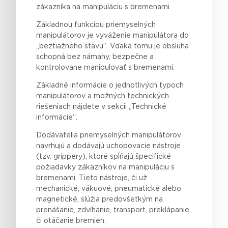
zákazníka na manipuláciu s bremenami.
Základnou funkciou priemyselných
manipulátorov je vyváženie manipulátora do
„beztiažneho stavu“. Vďaka tomu je obsluha
schopná bez námahy, bezpečne a
kontrolovane manipulovať s bremenami.
Základné informácie o jednotlivých typoch
manipulátorov a možných technických
riešeniach nájdete v sekcii „Technické
informácie“.
Dodávatelia priemyselných manipulátorov
navrhujú a dodávajú uchopovacie nástroje
(tzv. grippery), ktoré spĺňajú špecifické
požiadavky zákazníkov na manipuláciu s
bremenami. Tieto nástroje, či už
mechanické, vákuové, pneumatické alebo
magnetické, slúžia predovšetkým na
prenášanie, zdvíhanie, transport, preklápanie
či otáčanie bremien.