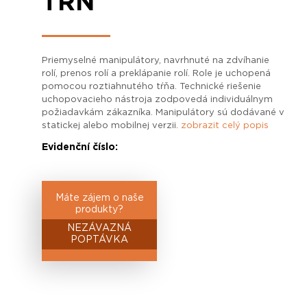
TŔŇ
Priemyselné manipulátory, navrhnuté na zdvíhanie
rolí, prenos rolí a preklápanie rolí. Role je uchopená
pomocou roztiahnutého tŕňa. Technické riešenie
uchopovacieho nástroja zodpovedá individuálnym
požiadavkám zákazníka. Manipulátory sú dodávané v
statickej alebo mobilnej verzii.
zobrazit celý popis
Evidenční číslo:
Máte zájem o naše
produkty?
NEZÁVAZNÁ
POPTÁVKA