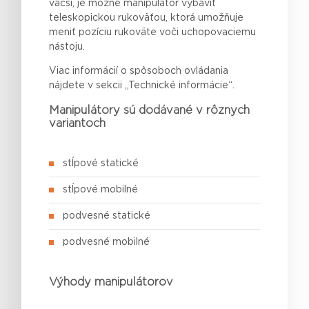
väčší, je možné manipulátor vybaviť
teleskopickou rukoväťou, ktorá umožňuje
meniť pozíciu rukoväte voči uchopovaciemu
nástoju.
Viac informácií o spôsoboch ovládania
nájdete v sekcii „Technické informácie“.
Manipulátory sú dodávané v rôznych
variantoch
stĺpové statické
stĺpové mobilné
podvesné statické
podvesné mobilné
Výhody manipulátorov