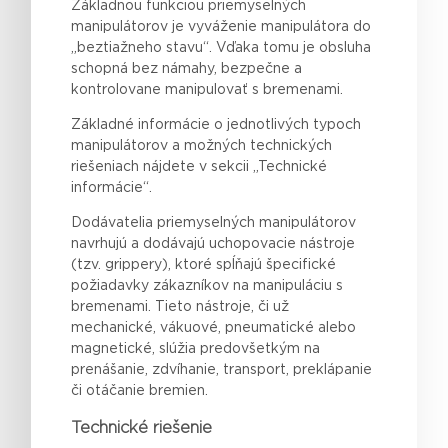
Základnou funkciou priemyselných
manipulátorov je vyváženie manipulátora do
„beztiažneho stavu“. Vďaka tomu je obsluha
schopná bez námahy, bezpečne a
kontrolovane manipulovať s bremenami.
Základné informácie o jednotlivých typoch
manipulátorov a možných technických
riešeniach nájdete v sekcii „Technické
informácie“.
Dodávatelia priemyselných manipulátorov
navrhujú a dodávajú uchopovacie nástroje
(tzv. grippery), ktoré spĺňajú špecifické
požiadavky zákazníkov na manipuláciu s
bremenami. Tieto nástroje, či už
mechanické, vákuové, pneumatické alebo
magnetické, slúžia predovšetkým na
prenášanie, zdvíhanie, transport, preklápanie
či otáčanie bremien.
Technické riešenie