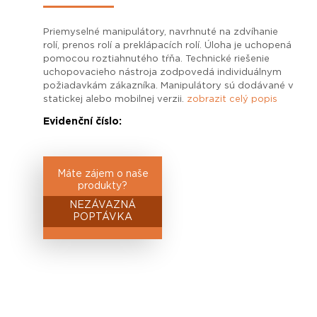
Priemyselné manipulátory, navrhnuté na zdvíhanie
rolí, prenos rolí a preklápacích rolí. Úloha je uchopená
pomocou roztiahnutého tŕňa. Technické riešenie
uchopovacieho nástroja zodpovedá individuálnym
požiadavkám zákazníka. Manipulátory sú dodávané v
statickej alebo mobilnej verzii.
zobrazit celý popis
Evidenční číslo:
Máte zájem o naše
produkty?
NEZÁVAZNÁ
POPTÁVKA