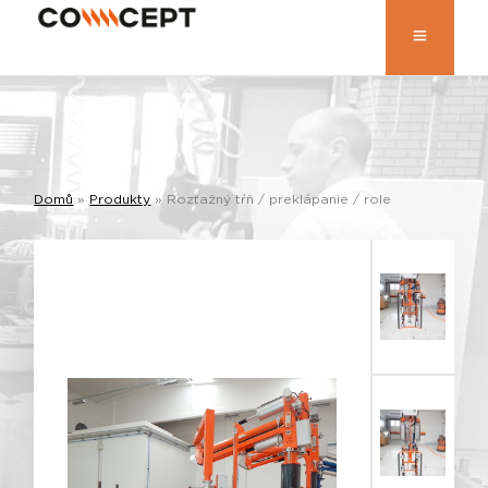
Domů
»
Produkty
»
Rozťažný tŕň / preklápanie / role