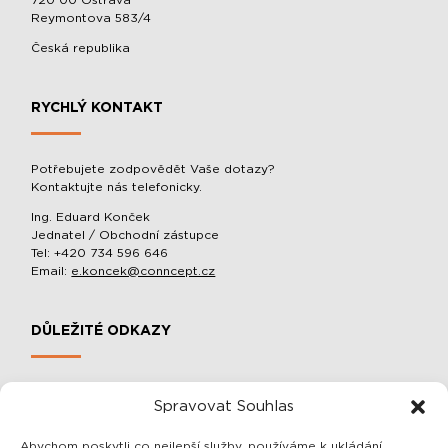
720 00 Ostrava
Reymontova 583/4
Česká republika
RYCHLÝ KONTAKT
Potřebujete zodpovědět Vaše dotazy?
Kontaktujte nás telefonicky.
Ing. Eduard Konček
Jednatel / Obchodní zástupce
Tel: +420 734 596 646
Email:
e.koncek@conncept.cz
DŮLEŽITÉ ODKAZY
MOBILNÍ SLOUPOVÉ MANIPULÁTORY A BALACÉRY
Spravovat Souhlas
O SPOLEČNOSTI
OCHRANA OSOBNÍCH ÚDAJŮ
Abychom poskytli co nejlepší služby, používáme k ukládání