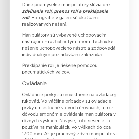
Dané priemyselné manipulátory slúžia pre
zdvíhanie rolí, prenos rolí a preklápanie
rolí
. Fotografie v galérii sú ukážkami
realizovaných riešení.
Manipulátory sú vybavené uchopovacím
nástrojom – roztiahnutým tŕňom. Technické
riešenie uchopovacieho nástroja zodpovedá
individuálnym požiadavkám zákazníka.
Preklápanie rolí je riešené pomocou
pneumatických valcov.
Ovládanie
Ovládacie prvky sú umiestnené na ovládacej
rukoväti. Vo väčšine prípadov sú ovládacie
prvky umiestnené v dvoch úrovniach, a to z
dôvodu ergonómie ovládania manipulátora v
rôznych výškach. Navyše, toto riešenie sa
používa na manipuláciu vo výškach do cca
1700 mm. Ak je pracovný zdvih manipulátora