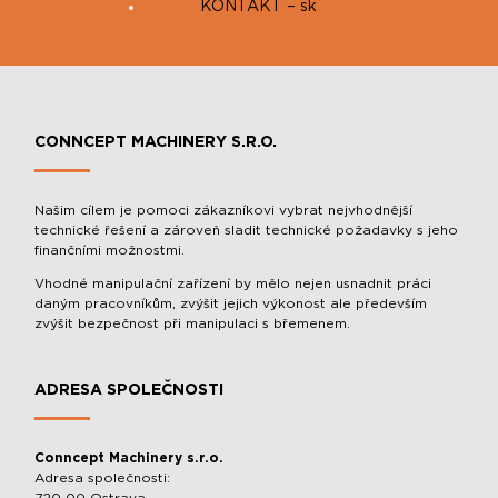
KONTAKT – sk
CONNCEPT MACHINERY S.R.O.
Našim cílem je pomoci zákazníkovi vybrat nejvhodnější
technické řešení a zároveň sladit technické požadavky s jeho
finančními možnostmi.
Vhodné manipulační zařízení by mělo nejen usnadnit práci
daným pracovníkům, zvýšit jejich výkonost ale především
zvýšit bezpečnost při manipulaci s břemenem.
ADRESA SPOLEČNOSTI
Conncept Machinery s.r.o.
Adresa společnosti: