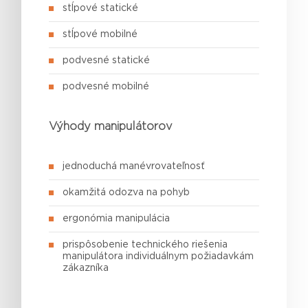
stĺpové statické
stĺpové mobilné
podvesné statické
podvesné mobilné
Výhody manipulátorov
jednoduchá manévrovateľnosť
okamžitá odozva na pohyb
ergonómia manipulácia
prispôsobenie technického riešenia
manipulátora individuálnym požiadavkám
zákazníka