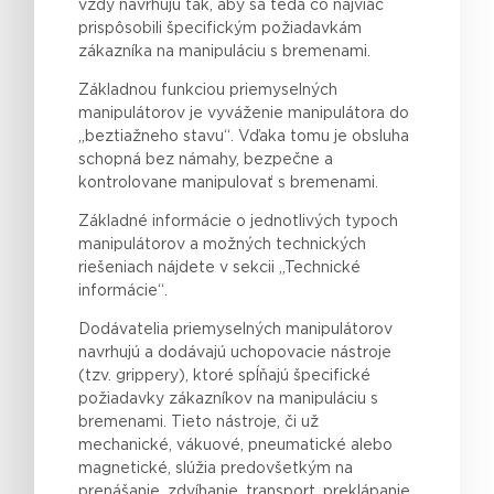
vždy navrhujú tak, aby sa
teda
čo najviac
prispôsobili špecifickým požiadavkám
zákazníka na manipuláciu s bremenami.
Základnou funkciou priemyselných
manipulátorov je vyváženie manipulátora do
„beztiažneho stavu“. Vďaka tomu je obsluha
schopná bez námahy, bezpečne a
kontrolovane manipulovať s bremenami.
Základné informácie o jednotlivých typoch
manipulátorov a možných technických
riešeniach nájdete v sekcii „Technické
informácie“.
Dodávatelia priemyselných manipulátorov
navrhujú a dodávajú uchopovacie nástroje
(tzv. grippery), ktoré spĺňajú špecifické
požiadavky zákazníkov na manipuláciu s
bremenami. Tieto nástroje, či už
mechanické, vákuové, pneumatické alebo
magnetické, slúžia predovšetkým na
prenášanie, zdvíhanie, transport, preklápanie