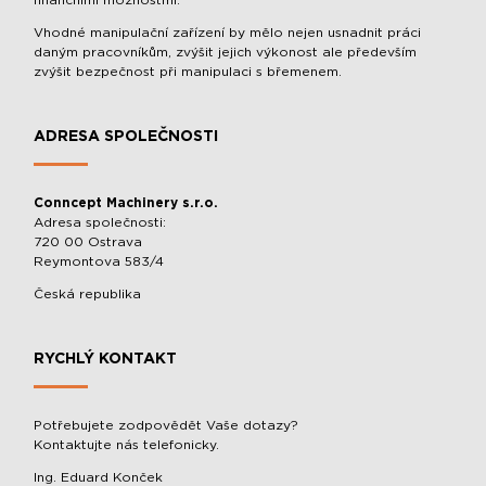
finančními možnostmi.
Vhodné manipulační zařízení by mělo nejen usnadnit práci
daným pracovníkům, zvýšit jejich výkonost ale především
zvýšit bezpečnost při manipulaci s břemenem.
ADRESA SPOLEČNOSTI
Conncept Machinery s.r.o.
Adresa společnosti:
720 00 Ostrava
Reymontova 583/4
Česká republika
RYCHLÝ KONTAKT
Potřebujete zodpovědět Vaše dotazy?
Kontaktujte nás telefonicky.
Ing. Eduard Konček