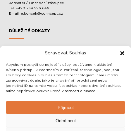
Jednatel / Obchodní zástupce
Tel: +420 734 596 646
Email:
e.koncek@conncept.cz
DŮLEŽITÉ ODKAZY
MOBILNÍ SLOUPOVÉ MANIPULÁTORY A BALACÉRY
Spravovat Souhlas
O SPOLEČNOSTI
OCHRANA OSOBNÍCH ÚDAJŮ
Abychom poskytli co nejlepší služby, používáme k ukládání
a/nebo přístupu k informacím o zařízení, technologie jako jsou
OBCHODNÍ PODMÍNKY
soubory cookies. Souhlas s těmito technologiemi nám umožní
zpracovávat údaje, jako je chování při procházení nebo
jedinečná ID na tomto webu. Nesouhlas nebo odvolání souhlasu
SDĚLENÍ PRO VÁS
může nepříznivě ovlivnit určité vlastnosti a funkce.
Vážení zákazníci, veškeré informace o našich výrobcích Vám
Příjmout
rádi sdělíme telefonicky nebo emailem!
Zároveň Vám rádi vše vysvětlíme a případně navrhneme i to
Odmítnout
nejlepší a zároveň nejlevnější řešení pro Vás! Zaškolení a
celková instalace je u nás samozřejmostí.