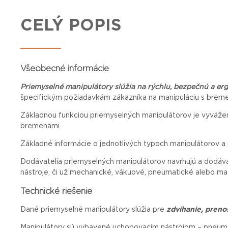
CELÝ POPIS
Všeobecné informácie
Priemyselné manipulátory slúžia na rýchlu, bezpečnú a e
špecifickým požiadavkám zákazníka na manipuláciu s brem
Základnou funkciou priemyselných manipulátorov je vyváže
bremenami.
Základné informácie o jednotlivých typoch manipulátorov a 
Dodávatelia priemyselných manipulátorov navrhujú a dodávaj
nástroje, či už mechanické, vákuové, pneumatické alebo mag
Technické riešenie
Dané priemyselné manipulátory slúžia pre
zdvíhanie, preno
Manipulátory sú vybavené uchopovacím nástrojom – pneumat