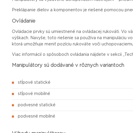
Preklápanie dielov a komponentov je riešené pomocou pne
Ovládanie
Ovládacie prvky sú umiestnené na ovládacej rukoväti. Vo v
výškach. Navyše, toto riešenie sa používa na manipuláciu v
ktorá umožňuje meniť pozíciu rukoväte voči uchopovaciemu
Viac informácií o spôsoboch ovládania nájdete v sekcii „Tec
Manipulátory sú dodávané v rôznych variantoch
stĺpové statické
stĺpové mobilné
podvesné statické
podvesné mobilné