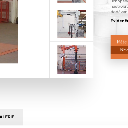
uchopená
nástroja
dodávané 
Evidenčn
Máte 
NE
ALERIE