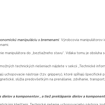
rgonomickú manipuláciu s bremenami
. Výrobcovia manipulátorov i
enami.
nie manipulátora do „beztiažneho stavu“. Vďaka tomu je obsluha
možných technických riešeniach nájdete v sekcii „Technické infor
ú uchopovacie nástroje (tzv. grippery), ktoré spĺňajú špecifické
netické, slúžia predovšetkým na prenášanie, zdvíhanie, transport,
s dielov a komponentov , a tiež preklápanie dielov a komponen
ickými kliešťami. Technické riešenie uchopovacieho nástroja zo