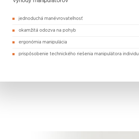
Výhody manipulátorov
jednoduchá manévrovateľnosť
okamžitá odozva na pohyb
ergonómia manipulácia
prispôsobenie technického riešenia manipulátora indivi