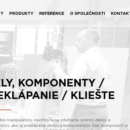
TY
PRODUKTY
REFERENCE
O SPOLEČNOSTI
KONTAK
ELY, KOMPONENTY /
EKLÁPANIE / KLIEŠTE
lné manipulátory, navrhnuté na zdvíhanie, prenos dielov a
tov, ako aj preklápanie dielov a komponentov. Diel, komponent je