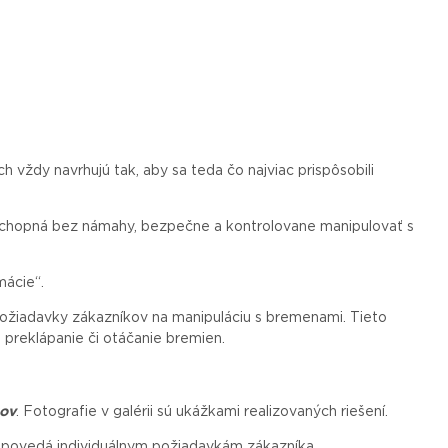
ch vždy navrhujú tak, aby sa
teda
čo najviac prispôsobili
 schopná bez námahy, bezpečne a kontrolovane manipulovať s
mácie“.
 požiadavky zákazníkov na manipuláciu s bremenami. Tieto
 preklápanie či otáčanie bremien.
tov
. Fotografie v galérii sú ukážkami realizovaných riešení.
dpovedá individuálnym požiadavkám zákazníka.