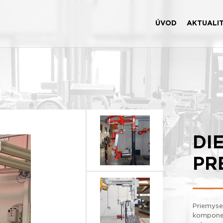
ÚVOD
AKTUALI
DI
PR
Priemyse
komponen