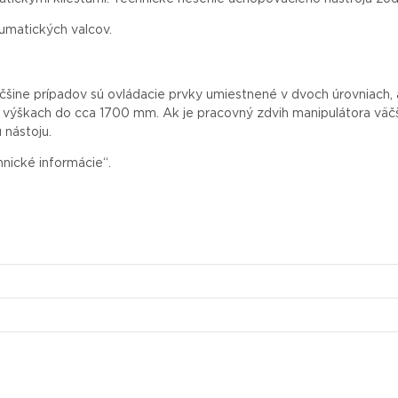
umatických valcov.
äčšine prípadov sú ovládacie prvky umiestnené v dvoch úrovniach,
o výškach do cca 1700 mm. Ak je pracovný zdvih manipulátora väčš
 nástoju.
hnické informácie“.