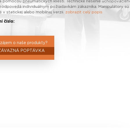
 pomocou pneumatických klieští. Technické riešenie uchopovacieh
 zodpovedá individuálnym požiadavkám zákazníka. Manipulátory sú
v statickej alebo mobilnej verzii.
zobrazit celý popis
í číslo:
zájem o naše produkty?
ZÁVAZNÁ POPTÁVKA