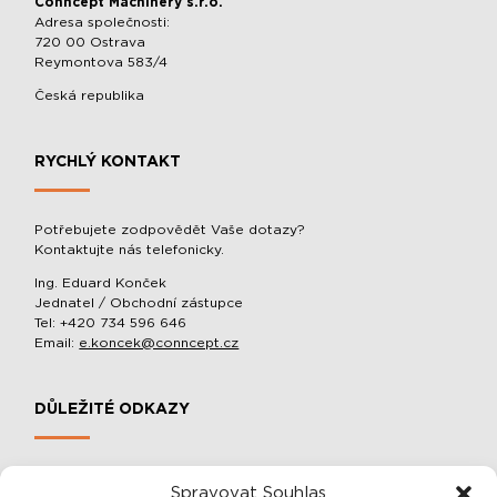
Conncept Machinery s.r.o.
Adresa společnosti:
720 00 Ostrava
Reymontova 583/4
Česká republika
RYCHLÝ KONTAKT
Potřebujete zodpovědět Vaše dotazy?
Kontaktujte nás telefonicky.
Ing. Eduard Konček
Jednatel / Obchodní zástupce
Tel: +420 734 596 646
Email:
e.koncek@conncept.cz
DŮLEŽITÉ ODKAZY
MOBILNÍ SLOUPOVÉ MANIPULÁTORY A BALACÉRY
Spravovat Souhlas