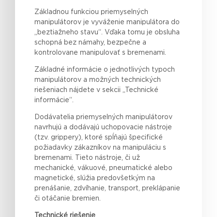
Základnou funkciou priemyselných
manipulátorov je vyváženie manipulátora do
„beztiažneho stavu“. Vďaka tomu je obsluha
schopná bez námahy, bezpečne a
kontrolovane manipulovať s bremenami.
Základné informácie o jednotlivých typoch
manipulátorov a možných technických
riešeniach nájdete v sekcii „Technické
informácie“.
Dodávatelia priemyselných manipulátorov
navrhujú a dodávajú uchopovacie nástroje
(tzv. grippery), ktoré spĺňajú špecifické
požiadavky zákazníkov na manipuláciu s
bremenami. Tieto nástroje, či už
mechanické, vákuové, pneumatické alebo
magnetické, slúžia predovšetkým na
prenášanie, zdvíhanie, transport, preklápanie
či otáčanie bremien.
Technické riešenie