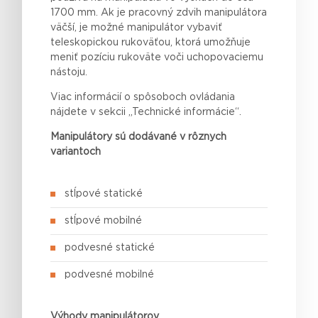
1700 mm. Ak je pracovný zdvih manipulátora
väčší, je možné manipulátor vybaviť
teleskopickou rukoväťou, ktorá umožňuje
meniť pozíciu rukoväte voči uchopovaciemu
nástoju.
Viac informácií o spôsoboch ovládania
nájdete v sekcii „Technické informácie“.
Manipulátory sú dodávané v rôznych
variantoch
stĺpové statické
stĺpové mobilné
podvesné statické
podvesné mobilné
Výhody manipulátorov