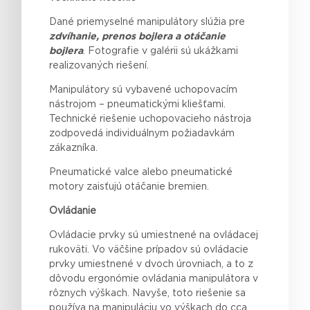
Dané priemyselné manipulátory slúžia pre
zdvíhanie, prenos bojlera a otáčanie
bojlera
. Fotografie v galérii sú ukážkami
realizovaných riešení.
Manipulátory sú vybavené uchopovacím
nástrojom – pneumatickými kliešťami
.
Technické riešenie uchopovacieho nástroja
zodpovedá individuálnym požiadavkám
zákazníka.
Pneumatické valce alebo pneumatické
motory zaisťujú otáčanie bremien.
Ovládanie
Ovládacie prvky sú umiestnené na ovládacej
rukoväti. Vo väčšine prípadov sú ovládacie
prvky umiestnené v dvoch úrovniach, a to z
dôvodu ergonómie ovládania manipulátora v
rôznych výškach. Navyše, toto riešenie sa
používa na manipuláciu vo výškach do cca