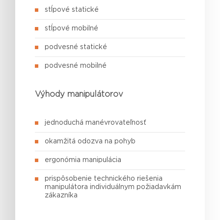
stĺpové statické
stĺpové mobilné
podvesné statické
podvesné mobilné
Výhody manipulátorov
jednoduchá manévrovateľnosť
okamžitá odozva na pohyb
ergonómia manipulácia
prispôsobenie technického riešenia
manipulátora individuálnym požiadavkám
zákazníka