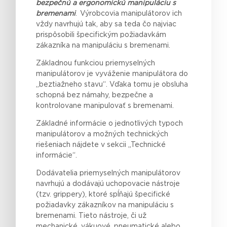
bezpečnú a ergonomickú manipuláciu s
bremenami
. Výrobcovia manipulátorov ich
vždy navrhujú tak, aby sa
teda
čo najviac
prispôsobili špecifickým požiadavkám
zákazníka na manipuláciu s bremenami.
Základnou funkciou priemyselných
manipulátorov je vyváženie manipulátora do
„beztiažneho stavu“. Vďaka tomu je obsluha
schopná bez námahy, bezpečne a
kontrolovane manipulovať s bremenami.
Základné informácie o jednotlivých typoch
manipulátorov a možných technických
riešeniach nájdete v sekcii „Technické
informácie“.
Dodávatelia priemyselných manipulátorov
navrhujú a dodávajú uchopovacie nástroje
(tzv. grippery), ktoré spĺňajú špecifické
požiadavky zákazníkov na manipuláciu s
bremenami. Tieto nástroje, či už
mechanické, vákuové, pneumatické alebo