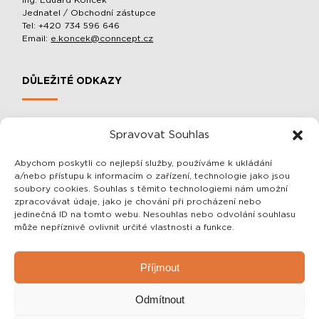
Ing. Eduard Konček
Jednatel / Obchodní zástupce
Tel: +420 734 596 646
Email:
e.koncek@conncept.cz
DŮLEŽITÉ ODKAZY
MOBILNÍ SLOUPOVÉ MANIPULÁTORY A BALACÉRY
Spravovat Souhlas
O SPOLEČNOSTI
OCHRANA OSOBNÍCH ÚDAJŮ
Abychom poskytli co nejlepší služby, používáme k ukládání
a/nebo přístupu k informacím o zařízení, technologie jako jsou
OBCHODNÍ PODMÍNKY
soubory cookies. Souhlas s těmito technologiemi nám umožní
zpracovávat údaje, jako je chování při procházení nebo
jedinečná ID na tomto webu. Nesouhlas nebo odvolání souhlasu
SDĚLENÍ PRO VÁS
může nepříznivě ovlivnit určité vlastnosti a funkce.
Vážení zákazníci, veškeré informace o našich výrobcích Vám
Příjmout
rádi sdělíme telefonicky nebo emailem!
Zároveň Vám rádi vše vysvětlíme a případně navrhneme i to
Odmítnout
nejlepší a zároveň nejlevnější řešení pro Vás! Zaškolení a