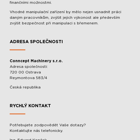
finančními možnostmi.
Vhodné manipulační zařízení by mělo nejen usnadnit práci
daným pracovníkům, zvýšit jejich výkonost ale především
zvýšit bezpečnost při manipulaci s břemenem.
ADRESA SPOLEČNOSTI
Conncept Machinery s.r.o.
Adresa společnosti:
720 00 Ostrava
Reymontova 583/4
Česká republika
RYCHLÝ KONTAKT
Potřebujete zodpovědět Vaše dotazy?
Kontaktujte nás telefonicky.