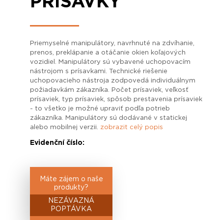
PRÍSAVKY
Priemyselné manipulátory, navrhnuté na zdvíhanie,
prenos, preklápanie a otáčanie okien koľajových
vozidiel. Manipulátory sú vybavené uchopovacím
nástrojom s prísavkami. Technické riešenie
uchopovacieho nástroja zodpovedá individuálnym
požiadavkám zákazníka. Počet prísaviek, veľkosť
prísaviek, typ prísaviek, spôsob prestavenia prísaviek
- to všetko je možné upraviť podľa potrieb
zákazníka. Manipulátory sú dodávané v statickej
alebo mobilnej verzii.
zobrazit celý popis
Evidenční číslo:
Máte zájem o naše
produkty?
NEZÁVAZNÁ
POPTÁVKA