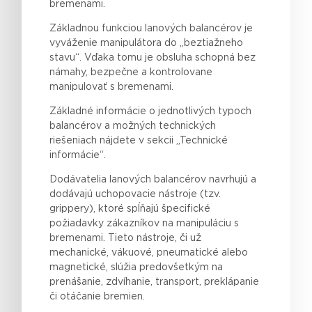
bremenami.
Základnou funkciou lanových balancérov je
vyváženie manipulátora do „beztiažneho
stavu“. Vďaka tomu je obsluha schopná bez
námahy, bezpečne a kontrolovane
manipulovať s bremenami.
Základné informácie o jednotlivých typoch
balancérov a možných technických
riešeniach nájdete v sekcii „Technické
informácie“.
Dodávatelia lanových balancérov navrhujú a
dodávajú uchopovacie nástroje (tzv.
grippery), ktoré spĺňajú špecifické
požiadavky zákazníkov na manipuláciu s
bremenami. Tieto nástroje, či už
mechanické, vákuové, pneumatické alebo
magnetické, slúžia predovšetkým na
prenášanie, zdvíhanie, transport, preklápanie
či otáčanie bremien.