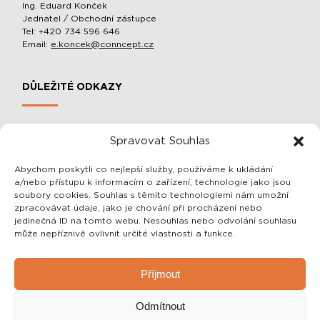
Ing. Eduard Konček
Jednatel / Obchodní zástupce
Tel: +420 734 596 646
Email:
e.koncek@conncept.cz
DŮLEŽITÉ ODKAZY
MOBILNÍ SLOUPOVÉ MANIPULÁTORY A BALACÉRY
Spravovat Souhlas
O SPOLEČNOSTI
OCHRANA OSOBNÍCH ÚDAJŮ
Abychom poskytli co nejlepší služby, používáme k ukládání
a/nebo přístupu k informacím o zařízení, technologie jako jsou
OBCHODNÍ PODMÍNKY
soubory cookies. Souhlas s těmito technologiemi nám umožní
zpracovávat údaje, jako je chování při procházení nebo
jedinečná ID na tomto webu. Nesouhlas nebo odvolání souhlasu
SDĚLENÍ PRO VÁS
může nepříznivě ovlivnit určité vlastnosti a funkce.
Vážení zákazníci, veškeré informace o našich výrobcích Vám
Příjmout
rádi sdělíme telefonicky nebo emailem!
Zároveň Vám rádi vše vysvětlíme a případně navrhneme i to
Odmítnout
nejlepší a zároveň nejlevnější řešení pro Vás! Zaškolení a