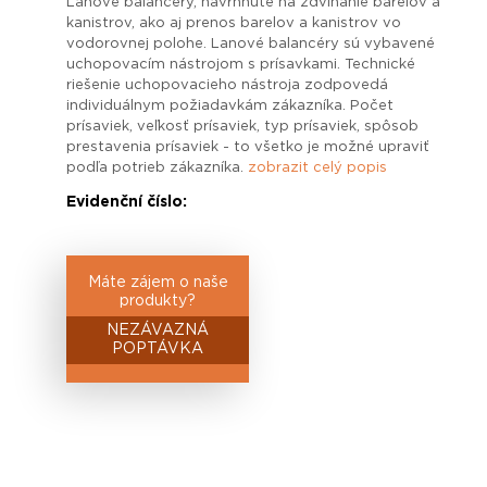
Lanové balancéry, navrhnuté na zdvíhanie barelov a
kanistrov, ako aj prenos barelov a kanistrov vo
vodorovnej polohe. Lanové balancéry sú vybavené
uchopovacím nástrojom s prísavkami. Technické
riešenie uchopovacieho nástroja zodpovedá
individuálnym požiadavkám zákazníka. Počet
prísaviek, veľkosť prísaviek, typ prísaviek, spôsob
prestavenia prísaviek - to všetko je možné upraviť
podľa potrieb zákazníka.
zobrazit celý popis
Evidenční číslo:
Máte zájem o naše
produkty?
NEZÁVAZNÁ
POPTÁVKA