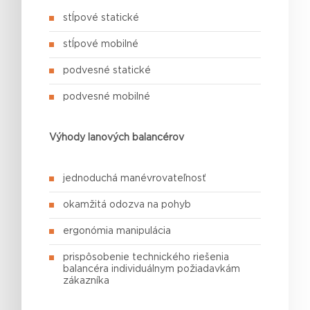
stĺpové statické
stĺpové mobilné
podvesné statické
podvesné mobilné
Výhody lanových balancérov
jednoduchá manévrovateľnosť
okamžitá odozva na pohyb
ergonómia manipulácia
prispôsobenie technického riešenia
balancéra individuálnym požiadavkám
zákazníka