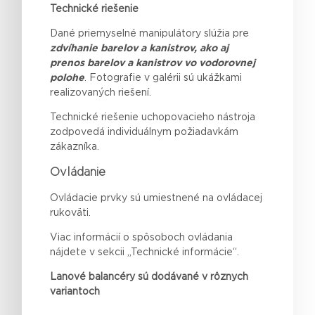
Technické riešenie
Dané priemyselné manipulátory slúžia pre
zdvíhanie barelov a kanistrov, ako aj
prenos barelov a kanistrov vo vodorovnej
polohe
. Fotografie v galérii sú ukážkami
realizovaných riešení.
Technické
riešenie
uchopovacieho
nástroja
zodpovedá
individuálnym
požiadavkám
zákazníka
.
Ovládanie
Ovládacie prvky sú umiestnené na ovládacej
rukoväti.
Viac informácií o spôsoboch ovládania
nájdete v sekcii „Technické informácie“.
Lanové balancéry sú dodávané v rôznych
variantoch